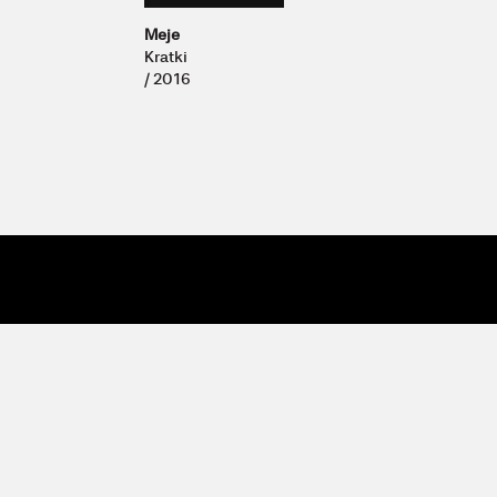
Meje
Kratki
/ 2016
© 2009 - 26 Vertigo
| Vertigo, Zavod za kulturne