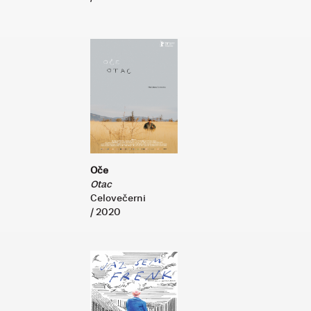
Oče
Otac
Celovečerni
/ 2020