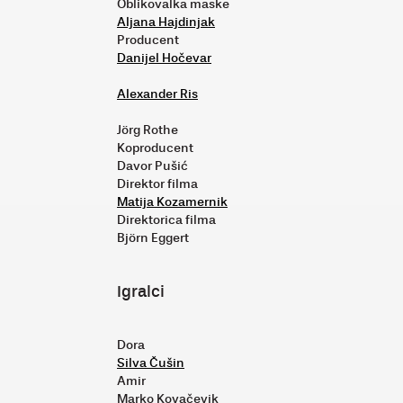
Oblikovalka maske
Aljana Hajdinjak
Producent
Danijel Hočevar
Alexander Ris
Jörg Rothe
Koproducent
Davor Pušić
Direktor filma
Matija Kozamernik
Direktorica filma
Björn Eggert
Igralci
Dora
Silva Čušin
Amir
Marko Kovačevik