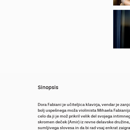
Sinopsis
Dora Fabiani je učiteljica klavirja, vendar je zanj
bolj uspešnega moža violinista Mihaela Fabianija.
celo da ji je mož prikril velik del svojega intimne
skromen deček (Amir) iz revne delavske družine, 
sumljivega slovesa in da bi rad vsaj enkrat zaigr