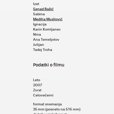
Izet
Senad Bašić
Sabina
Mediha Musliović
Ignacija
Karin Komljanec
Nina
Ana Temeljotov
Julijan
Tadej Troha
Podatki o filmu
Leto
2007
Zvrst
Celovečerni
format snemanja
35 mm (posneto na S16 mm)