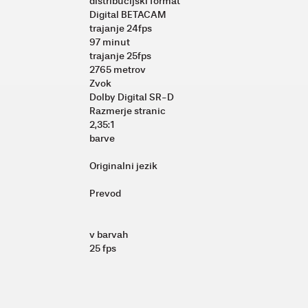
distribucijski format
Digital BETACAM
trajanje 24fps
97 minut
trajanje 25fps
2765 metrov
Zvok
Dolby Digital SR-D
Razmerje stranic
2,35:1
barve
Originalni jezik
Prevod
v barvah
25 fps