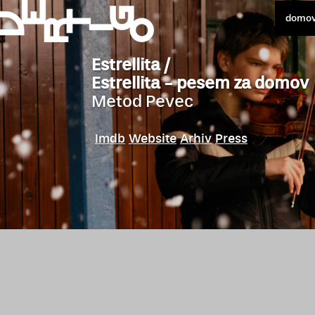
domo
Estrellita /
Estrellita - pesem za domov
Metod Pevec
Imdb
Website
Arhiv
Press