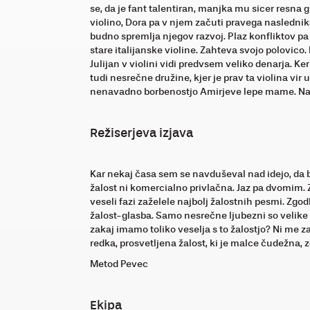
se, da je fant talentiran, manjka mu sicer resna 
violino, Dora pa v njem začuti pravega naslednik
budno spremlja njegov razvoj. Plaz konfliktov pa
stare italijanske violine. Zahteva svojo polovi
Julijan v violini vidi predvsem veliko denarja. Ke
tudi nesrečne družine, kjer je prav ta violina vi
nenavadno borbenostjo Amirjeve lepe mame. Najh
Režiserjeva izjava
Kar nekaj časa sem se navduševal nad idejo, da bi
žalost ni komercialno privlačna. Jaz pa dvomim. Za
veseli fazi zaželele najbolj žalostnih pesmi. Zgo
žalost-glasba. Samo nesrečne ljubezni so velike
zakaj imamo toliko veselja s to žalostjo? Ni me z
redka, prosvetljena žalost, ki je malce čudežna, zd
Metod Pevec
Ekipa