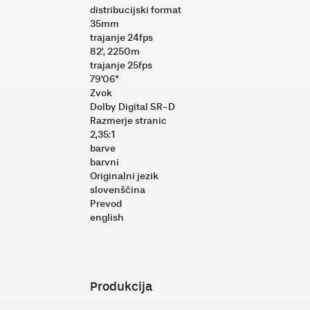
distribucijski format
35mm
trajanje 24fps
82', 2250m
trajanje 25fps
79'06''
Zvok
Dolby Digital SR-D
Razmerje stranic
2,35:1
barve
barvni
Originalni jezik
slovenščina
Prevod
english
Produkcija