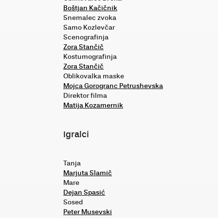
Boštjan Kačičnik
Snemalec zvoka
Samo Kozlevčar
Scenografinja
Zora Stančič
Kostumografinja
Zora Stančič
Oblikovalka maske
Mojca Gorogranc Petrushevska
Direktor filma
Matija Kozamernik
Igralci
Tanja
Marjuta Slamič
Mare
Dejan Spasić
Sosed
Peter Musevski