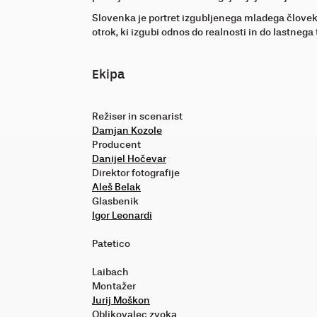
Slovenka je portret izgubljenega mladega človeka
otrok, ki izgubi odnos do realnosti in do lastnega 
Ekipa
Režiser in scenarist
Damjan Kozole
Producent
Danijel Hočevar
Direktor fotografije
Aleš Belak
Glasbenik
Igor Leonardi
Patetico
Laibach
Montažer
Jurij Moškon
Oblikovalec zvoka