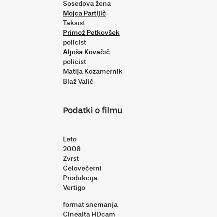
Sosedova žena
Mojca Partljič
Taksist
Primož Petkovšek
policist
Aljoša Kovačič
policist
Matija Kozamernik
Blaž Valič
Podatki o filmu
Leto
2008
Zvrst
Celovečerni
Produkcija
Vertigo
format snemanja
Cinealta HDcam