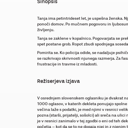
Sinopsis
Tanja ima petintrideset let, je uspešna ženska. N
ponoči domov. Po mučnem pogovoru in ljubosumnih
življenju.
Tanja se zaklene v kopalnico. Pogovarjata se prek
spet postane grob. Ropot zbudi spodnjega soseda, 
Pomirita se. Ko policija odide, se nadaljuje psihi
se razkrivajo skrivnosti njunega razmerja. Za fa
frustracije in travme iz mladosti.
Režiserjeva izjava
V osrednjem slovenskem oglasniku je dvakrat na 
1000 oglasov, v katerih dekleta ponujajo spolne 
večina laže s podatki, je med njimi v resnici veli
pozna (starši, prijatelji, sošolci) ali sreča na ulic
je v resnici zanimalo v tej zgodbi o eni od teh d
početja – kot da se to ne dogaja njej in z njenim