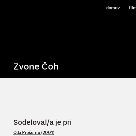
domov
fil
Zvone Čoh
Sodeloval/a je pri
Oda Prešernu (2001)