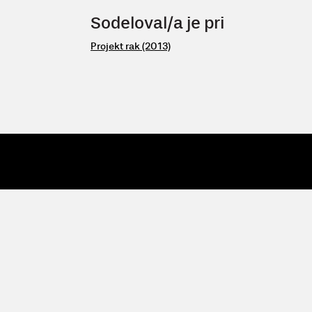
Sodeloval/a je pri
Projekt rak (2013)
© 2009 - 26 Vertigo
| Vertigo, Zavod za kulturne