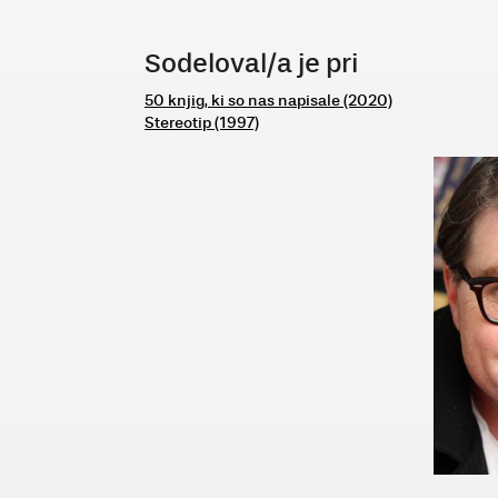
Sodeloval/a je pri
50 knjig, ki so nas napisale (2020)
Stereotip (1997)