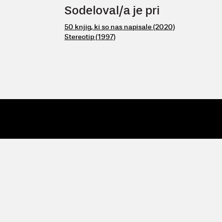
Sodeloval/a je pri
50 knjig, ki so nas napisale (2020)
Stereotip (1997)
© 2009 - 26 Vertigo
| Vertigo, Zavod za kulturne