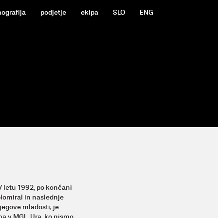
mografija
podjetje
ekipa
SLO
ENG
 V letu 1992, po končani
plomiral in naslednje
njegove mladosti, je
lma v MGL, Ura, ko nismo