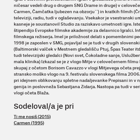
ničesar vedeli drug o drugem SNG Drame in druge) v celovečern
Carmen, Čamčatka ljubezen na obzorju``) in kratkih filmih (Čr
televiziji, radiu, tudi v oglaševanju. Vsekakor je vsestranski u
kasneje je soustanovil Studio za raziskavo umetnosti igre. Iste
štipendijo Evropske filmske akademije za delavnico Igralci. In
filmskega režiserja. Imel je priložnost delati s pomembnimi pe
1998 je zaposlen v SMG, pojavljal se je tudi v drugih slovenski
(Baltimorski valček v Mestnem gledališču Ptuj, Špas Teater it
tudi televizijski gledalci (Novi svet, Čokoladne sanje, Uslužbe
mala klinika) Izkazal se je z vlogo Mitje v celovečernem filmu K
skupaj z očetom Borisom Cavazzo v vlogi Mitjevega očeta prej
stransko moško vlogo na 9. festivalu slovenskega filma 2006.
pri idejnem oblikovanju spletne nadaljevanke Prepisani in v nje
genija in poslovneža Sebastjana Zidarja. Nastopa pa tudi v seriji
vlogi očeta Blaža.
Sodeloval/a je pri
Ti me nosiš (2015)
Carmen (1995)