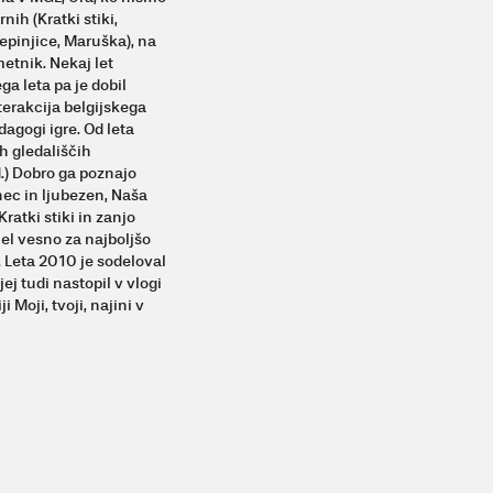
ih (Kratki stiki,
epinjice, Maruška), na
metnik. Nekaj let
ga leta pa je dobil
terakcija belgijskega
dagogi igre. Od leta
h gledališčih
d.) Dobro ga poznajo
nec in ljubezen, Naša
ratki stiki in zanjo
el vesno za najboljšo
 Leta 2010 je sodeloval
j tudi nastopil v vlogi
 Moji, tvoji, najini v