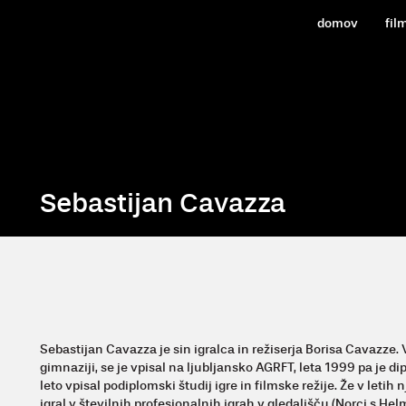
domov
fil
Sebastijan Cavazza
Sebastijan Cavazza je sin igralca in režiserja Borisa Cavazze.
gimnaziji, se je vpisal na ljubljansko AGRFT, leta 1999 pa je di
leto vpisal podiplomski študij igre in filmske režije. Že v letih 
igral v številnih profesionalnih igrah v gledališču (Norci s He