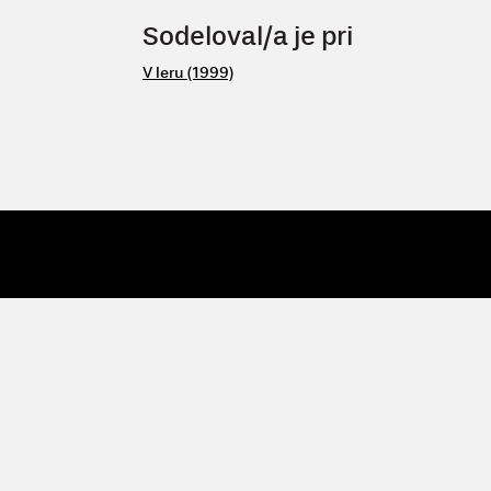
Sodeloval/a je pri
V leru (1999)
© 2009 - 26 Vertigo
| Vertigo, Zavod za kulturne