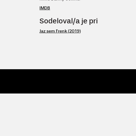
IMDB
Sodeloval/a je pri
Jaz sem Frenk (2019)
© 2009 - 26 Vertigo
| Vertigo, Zavod za kulturne