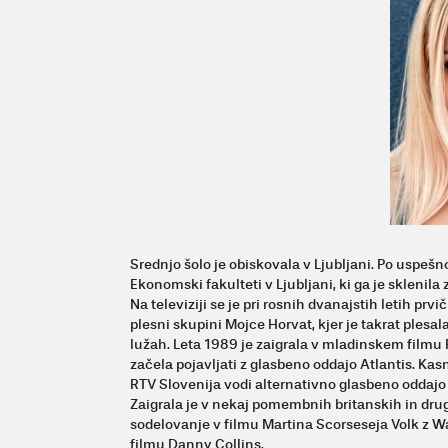
Srednjo šolo je obiskovala v Ljubljani. Po uspešn
Ekonomski fakulteti v Ljubljani, ki ga je sklenila 
Na televiziji se je pri rosnih dvanajstih letih prv
plesni skupini Mojce Horvat, kjer je takrat plesal
lužah. Leta 1989 je zaigrala v mladinskem filmu Pe
začela pojavljati z glasbeno oddajo Atlantis. Ka
RTV Slovenija vodi alternativno glasbeno oddajo 
Zaigrala je v nekaj pomembnih britanskih in drugi
sodelovanje v filmu Martina Scorseseja Volk z Wal
filmu Danny Collins.