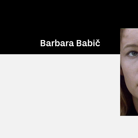
Barbara Babič
Barbara Babič