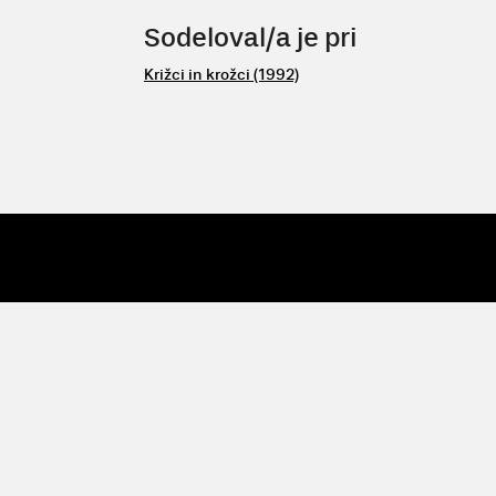
Sodeloval/a je pri
Križci in krožci (1992)
© 2009 - 26 Vertigo
| Vertigo, Zavod za kulturne