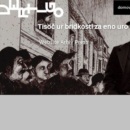
domo
Tisoč ur bridkosti za eno uro
Website
Arhiv
Press