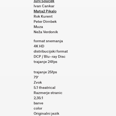
Jurij Souček
Ivan Cankar
Matjaž Pikalo
Rok Kurent
Peter Dirnbek
Muza
Neža Verdonik
format snemanja
4K HD
distribucijski format
DCP / Blu-ray Disc
trajanje 24fps
trajanje 25fps
79'
Zvok
5.1 theatrical
Razmerje stranic
2,35:1
barve
color
Originalni jezik