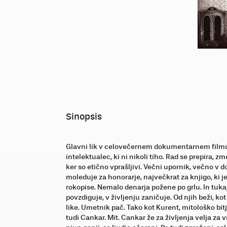
Sinopsis
Glavni lik v celovečernem dokumentarnem filmu je
intelektualec, ki ni nikoli tiho. Rad se prepira, z
ker so etično vprašljivi. Večni upornik, večno v d
moleduje za honorarje, največkrat za knjigo, ki je 
rokopise. Nemalo denarja požene po grlu. In tukaj 
povzdiguje, v življenju zaničuje. Od njih beži, k
like. Umetnik pač. Tako kot Kurent, mitološko bit
tudi Cankar. Mit. Cankar že za življenja velja za