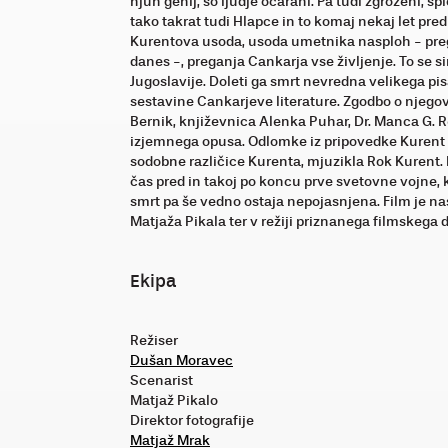
njun genij, so ljudje očarani. Pa tudi zgroženi, s
tako takrat tudi Hlapce in to komaj nekaj let p
Kurentova usoda, usoda umetnika nasploh - pre
danes -, preganja Cankarja vse življenje. To se
Jugoslavije. Doleti ga smrt nevredna velikega pi
sestavine Cankarjeve literature. Zgodbo o njego
Bernik, književnica Alenka Puhar, Dr. Manca G. 
izjemnega opusa. Odlomke iz pripovedke Kurent int
sodobne različice Kurenta, mjuzikla Rok Kurent. 
čas pred in takoj po koncu prve svetovne vojne, 
smrt pa še vedno ostaja nepojasnjena. Film je nas
Matjaža Pikala ter v režiji priznanega filmskeg
Ekipa
Režiser
Dušan Moravec
Scenarist
Matjaž Pikalo
Direktor fotografije
Matjaž Mrak