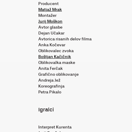
Producent
Matjaž Mrak
Montažer
Jurij Moškon
Avtor glasbe
Dejan Učakar
Avtorica risanih delov filma
Anka Kočevar
Oblikovalec zvoka
Boštjan Kačičnik
Oblikovalka maske
Anita Ferčak
Grafično oblikovanje
Andreja Jež
Koreografinja
Petra Pikalo
Igralci
Interpret Kurenta