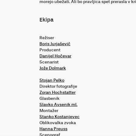
morejo ubežati. Ali bo pravljica spet prerasla v k
Ekipa
Režiser
Boris Jurjaševič
Producent
Danijel Hočevar
Scenarist
Jože Dolmark
Stojan Pelko
Direktor fotografije
Zoran Hochstatter
Glasbenik
Slavko Avsenik ml.
Montažer
Stanko Kostanjevec
Oblikovalka zvoka
Hanna Preuss
Scenograf