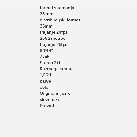
format snemanja
35 mm
distribucijski format
35mm
trajanje 24fps
2682 metrov
trajanje 25fps
94'44''
Zvok
Stereo 2.0
Razmerje stranic
1,66:1
barve
color
Originalni jezik
slovenski
Prevod