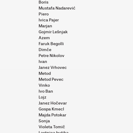
Boris
Mustafa Nadarević
Piero
Ivica Pajer
Marjan
Gojmir Lešnjak
Azem
Faruk Begolli
Dimče
Petre Nikolov
Ivan
Janez Vrhovec
Metod
Metod Pevec
Vinko
Ivo Ban
Lojz
Janez Hočevar
Gospa Kmecl
Majda Potokar
Sonja
Violeta Tomič
Lastnica butika