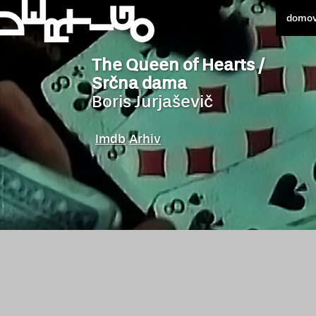
domo
The Queen of Hearts /
Srčna dama
Boris Jurjaševič
Imdb
Arhiv