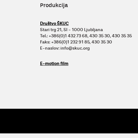
Produkcija
Društvo ŠKUC
Stari trg 21, SI - 1000 Ljubljana
Tel.: +386(0)1 432 73 68, 430 35 30, 430 35 35
Faks: +386(0)1 232 91 85, 430 35 30
E-naslov: info@skuc.org
E-motion film
© 2009 - 26 Vertigo
| Vertigo, Zavod za kulturne