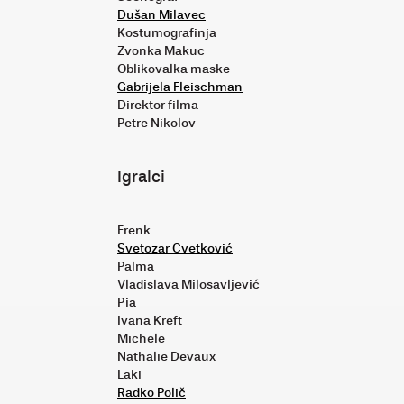
Dušan Milavec
Kostumografinja
Zvonka Makuc
Oblikovalka maske
Gabrijela Fleischman
Direktor filma
Petre Nikolov
Igralci
Frenk
Svetozar Cvetković
Palma
Vladislava Milosavljević
Pia
Ivana Kreft
Michele
Nathalie Devaux
Laki
Radko Polič