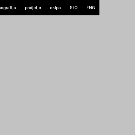
mografija
podjetje
ekipa
SLO
ENG