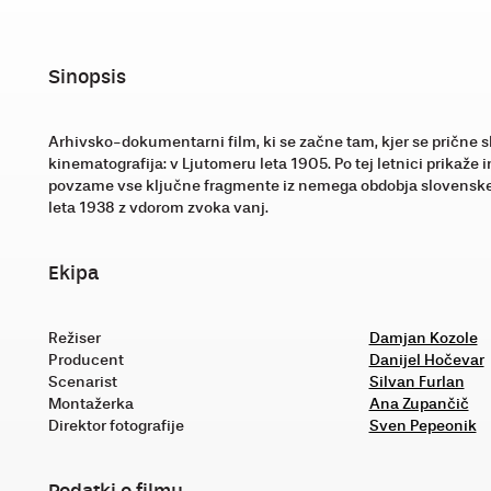
Sinopsis
Arhivsko-dokumentarni film, ki se začne tam, kjer se prične 
kinematografija: v Ljutomeru leta 1905. Po tej letnici prikaže
povzame vse ključne fragmente iz nemega obdobja slovenskeg
leta 1938 z vdorom zvoka vanj.
Ekipa
Režiser
Damjan Kozole
Producent
Danijel Hočevar
Scenarist
Silvan Furlan
Montažerka
Ana Zupančič
Direktor fotografije
Sven Pepeonik
Podatki o filmu