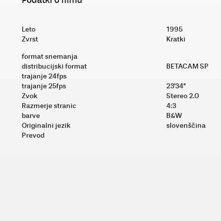
Leto
1995
Zvrst
Kratki
format snemanja
distribucijski format
BETACAM SP
trajanje 24fps
trajanje 25fps
23'34''
Zvok
Stereo 2.0
Razmerje stranic
4:3
barve
B&W
Originalni jezik
slovenščina
Prevod
Produkcija
E-motion film