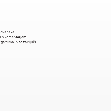
slovenska
 in s komentarjem
a filma in se zaključi