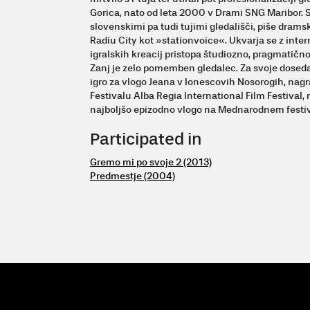
Gorica, nato od leta 2000 v Drami SNG Maribor. S
slovenskimi pa tudi tujimi gledališči, piše drams
Radiu City kot »stationvoice«. Ukvarja se z inter
igralskih kreacij pristopa študiozno, pragmatično 
Zanj je zelo pomemben gledalec. Za svoje dosedan
igro za vlogo Jeana v Ionescovih Nosorogih, nag
Festivalu Alba Regia International Film Festival,
najboljšo epizodno vlogo na Mednarodnem festi
Participated in
Gremo mi po svoje 2 (2013)
Predmestje (2004)
© 2009 - 26 Vertigo
| Vertigo, Zavod za kulturne