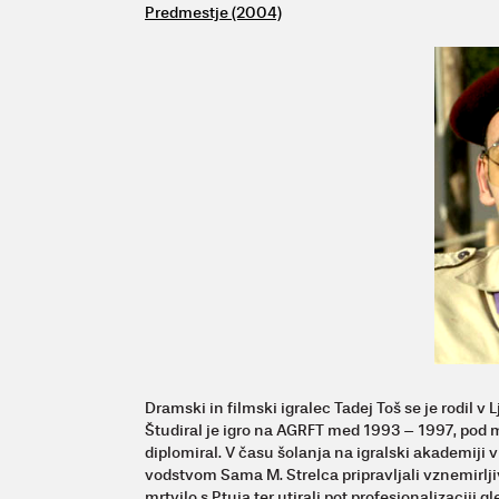
Predmestje (2004)
Dramski in filmski igralec Tadej Toš se je rodil v 
Študiral je igro na AGRFT med 1993 – 1997, pod 
diplomiral. V času šolanja na igralski akademiji v
vodstvom Sama M. Strelca pripravljali vznemirlji
mrtvilo s Ptuja ter utirali pot profesionalizaciji