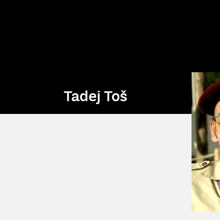
Tadej Toš
Tadej Toš