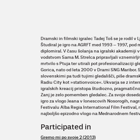
Dramski in filmski igralec Tadej Toš se je rodil v 
Študiral je igro na AGRFT med 1993 – 1997, pod 
diplomiral. V času šolanja na igralski akademiji v
vodstvom Sama M. Strelca pripravljali vznemirlji
mrtvilo s Ptuja ter utirali pot profesionalizaciji
Gorica, nato od leta 2000 v Drami SNG Maribor. S
slovenskimi pa tudi tujimi gledališči, piše drams
Radiu City kot »stationvoice«. Ukvarja se z inter
igralskih kreacij pristopa študiozno, pragmatično 
Zanj je zelo pomemben gledalec. Za svoje dosedan
igro za vlogo Jeana v Ionescovih Nosorogih, nag
Festivalu Alba Regia International Film Festival,
najboljšo epizodno vlogo na Mednarodnem festi
Participated in
Gremo mi po svoje 2 (2013)