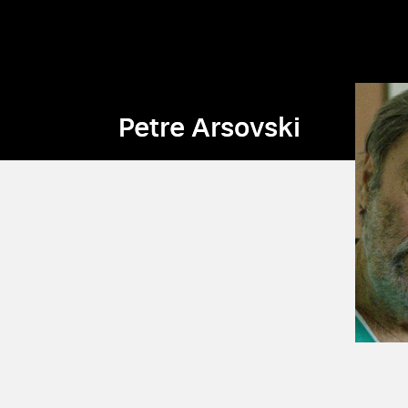
Petre Arsovski
Petre Arsovski