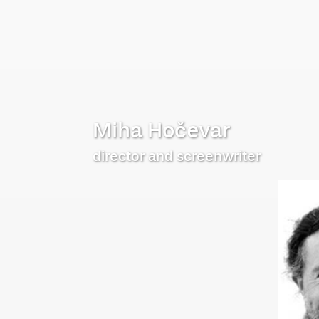
Miha Hočevar
director and screenwriter