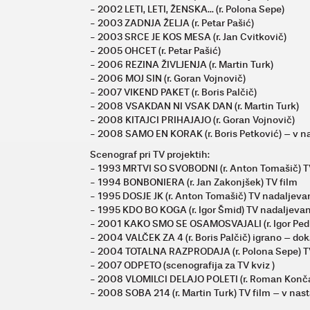
- 2002 LETI, LETI, ŽENSKA... (r. Polona Sepe)
- 2003 ZADNJA ŽELJA (r. Petar Pašić)
- 2003 SRCE JE KOS MESA (r. Jan Cvitkovič)
- 2005 OHCET (r. Petar Pašić)
- 2006 REZINA ŽIVLJENJA (r. Martin Turk)
- 2006 MOJ SIN (r. Goran Vojnovič)
- 2007 VIKEND PAKET (r. Boris Palčič)
- 2008 VSAKDAN NI VSAK DAN (r. Martin Turk)
- 2008 KITAJCI PRIHAJAJO (r. Goran Vojnovič)
- 2008 SAMO EN KORAK (r. Boris Petković) – v n
Scenograf pri TV projektih:
- 1993 MRTVI SO SVOBODNI (r. Anton Tomašič) 
- 1994 BONBONIERA (r. Jan Zakonjšek) TV film
- 1995 DOSJE JK (r. Anton Tomašič) TV nadaljev
- 1995 KDO BO KOGA (r. Igor Šmid) TV nadaljeva
- 2001 KAKO SMO SE OSAMOSVAJALI (r. Igor Pedi
- 2004 VALČEK ZA 4 (r. Boris Palčič) igrano – dok
- 2004 TOTALNA RAZPRODAJA (r. Polona Sepe) 
- 2007 ODPETO (scenografija za TV kviz )
- 2008 VLOMILCI DELAJO POLETI (r. Roman Konča
- 2008 SOBA 214 (r. Martin Turk) TV film – v nas