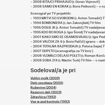
- 2008 KITAJCI PRIHAJAJO (r. Goran Vojnovič)
- 2008 SAMO EN KORAK (r. Boris Petković) – v n
Scenograf pri TV projektih:
- 1993 MRTVI SO SVOBODNI (r. Anton Tomašič) 
- 1994 BONBONIERA (r. Jan Zakonjšek) TV film
- 1995 DOSJE JK (r. Anton Tomašič) TV nadaljev
- 1995 KDO BO KOGA (r. Igor Šmid) TV nadaljeva
- 2001 KAKO SMO SE OSAMOSVAJALI (r. Igor Pedi
- 2004 VALČEK ZA 4 (r. Boris Palčič) igrano – dok
- 2004 TOTALNA RAZPRODAJA (r. Polona Sepe) 
- 2007 ODPETO (scenografija za TV kviz )
- 2008 VLOMILCI DELAJO POLETI (r. Roman Konča
- 2008 SOBA 214 (r. Martin Turk) TV film – v nas
Sodeloval/a je pri
Volilni molk (2009)
Delo osvobaja (2005)
Ruševine (2004)
Rezervni deli (2003)
Zdravljica (1992)
Vse je pod kontrolo (1992)