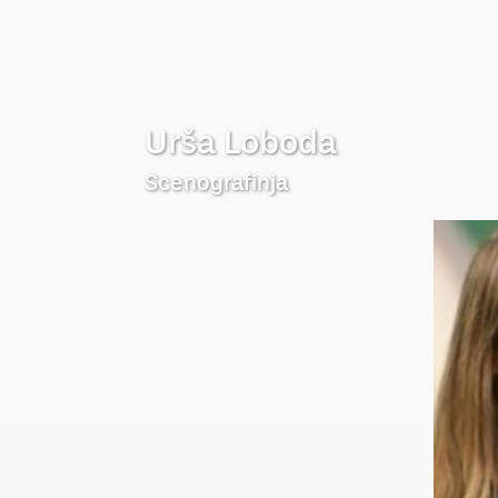
Urša Loboda
Scenografinja