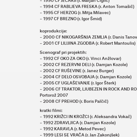
- 1990 CF JEČARJI (r. Marjan Ciglič)
- 1994 CF RABLJEVA FRESKA (r. Anton Tomašič)
- 1995 CF HERZOG (r. Mitja Milavec)
- 1997 CF BREZNO (r. Igor Šmid)
koprodukcije:
- 2000 CF NIKOGARŠNJA ZEMLJA (r. Danis Tanov
- 2001 CF LILIJINA ZGODBA (r. Robert Mantoulis)
Scenograf pri projektih:
- 1992 CF OKO ZA OKO (r. Vinci Anžlovar)
- 2002 CF REZERVNI DELI (r. Damjan Kozole)
- 2002 CF RUŠEVINE (r. Janez Burger)
- 2004 CF DELO OSVOBAJA (r. Damjan Kozole)
- 2005 CF UGLAŠEVANJE (r. Igor Šterk)
- 2006 CF TRAKTOR, LJUBEZEN IN ROCK AND ROLL (
Portorož 2007
- 2008 CF PREHOD (r. Boris Palčič)
kratki filmi:
- 1992 KRIŽCI IN KROŽCI (r. Aleksandra Vokač)
- 1992 ZDRAVLJICA (r. Damjan Kozole)
- 1992 KARAVLA (r. Metod Pevec)
- 1999 LESI SE VRAČA (r. Jan Zakonjšek)