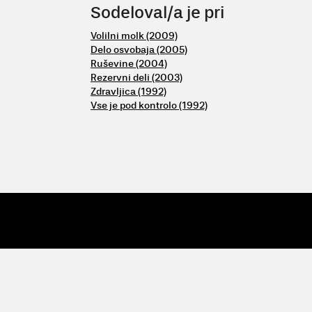
Sodeloval/a je pri
Volilni molk (2009)
Delo osvobaja (2005)
Ruševine (2004)
Rezervni deli (2003)
Zdravljica (1992)
Vse je pod kontrolo (1992)
© 2009 - 26 Vertigo
| Vertigo, Zavod za kulturne