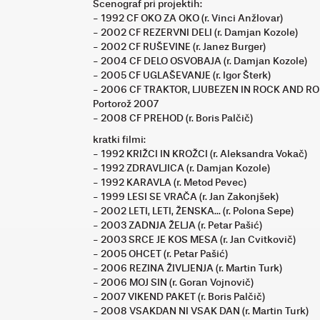
Scenograf pri projektih:
- 1992 CF OKO ZA OKO (r. Vinci Anžlovar)
- 2002 CF REZERVNI DELI (r. Damjan Kozole)
- 2002 CF RUŠEVINE (r. Janez Burger)
- 2004 CF DELO OSVOBAJA (r. Damjan Kozole)
- 2005 CF UGLAŠEVANJE (r. Igor Šterk)
- 2006 CF TRAKTOR, LJUBEZEN IN ROCK AND ROLL (
Portorož 2007
- 2008 CF PREHOD (r. Boris Palčič)
kratki filmi:
- 1992 KRIŽCI IN KROŽCI (r. Aleksandra Vokač)
- 1992 ZDRAVLJICA (r. Damjan Kozole)
- 1992 KARAVLA (r. Metod Pevec)
- 1999 LESI SE VRAČA (r. Jan Zakonjšek)
- 2002 LETI, LETI, ŽENSKA... (r. Polona Sepe)
- 2003 ZADNJA ŽELJA (r. Petar Pašić)
- 2003 SRCE JE KOS MESA (r. Jan Cvitkovič)
- 2005 OHCET (r. Petar Pašić)
- 2006 REZINA ŽIVLJENJA (r. Martin Turk)
- 2006 MOJ SIN (r. Goran Vojnovič)
- 2007 VIKEND PAKET (r. Boris Palčič)
- 2008 VSAKDAN NI VSAK DAN (r. Martin Turk)