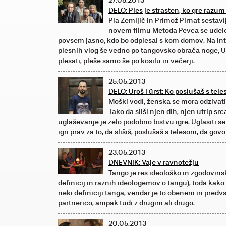
27.05.2013
DELO: Ples je strasten, ko gre razum
Pia Zemljič in Primož Pirnat sestavl
novem filmu Metoda Pevca se udeleži
povsem jasno, kdo bo odplesal s kom domov. Na interv
plesnih vlog še vedno po tangovsko obrača noge, U
plesati, pleše samo še po kosilu in večerji.
25.05.2013
DELO: Uroš Fürst: Ko poslušaš s tel
Moški vodi, ženska se mora odzivati
Tako da sliši njen dih, njen utrip sr
uglaševanje je zelo podobno bistvu igre. Uglasiti se 
igri prav za to, da slišiš, poslušaš s telesom, da govo
23.05.2013
DNEVNIK: Vaje v ravnotežju
Tango je res ideološko in zgodovins
definicij in raznih ideologemov o tangu), toda kako
neki definiciji tanga, vendar je to obenem in predv
partnerico, ampak tudi z drugim ali drugo.
20.05.2013