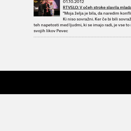
01.10.2012
RTVSLO: V očeh stroke slavila mlad
"Moja želja je bila, da naredim konfl
Ki niso sovražni. Ker če bi bili sovra
teh napetosti med ljudmi, ki se imajo radi, je vse t
svojih likov Pevec
© 2009 - 26 Vertigo
| Vertigo, Zavod za kulturne