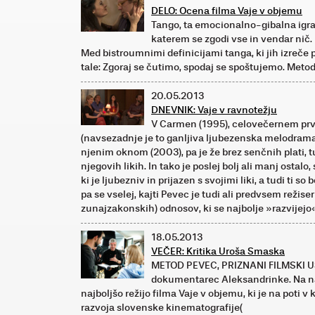
DELO: Ocena filma Vaje v objemu
Tango,­ ta emocionalno-gibalna igra
katerem se zgodi vse in vendar nič.
Med bistroumnimi definicijami tanga, ki jih izreče 
tale: Zgoraj se čutimo, spodaj se spoštujemo. ­Metod
20.05.2013
DNEVNIK: Vaje v ravnotežju
V Carmen (1995), celovečernem prv
(navsezadnje je to ganljiva ljubezenska melodrama 
njenim oknom (2003), pa je že brez senčnih plati,
njegovih likih. In tako je poslej bolj ali manj ostalo,
ki je ljubezniv in prijazen s svojimi liki, a tudi ti so
pa se vselej, kajti Pevec je tudi ali predvsem režis
zunajzakonskih) odnosov, ki se najbolje »razvijejo
18.05.2013
VEČER: Kritika Uroša Smaska
METOD PEVEC, PRIZNANI FILMSKI US
dokumentarec Aleksandrinke. Na na
najboljšo režijo filma Vaje v objemu, ki je na poti v
razvoja slovenske kinematografije(