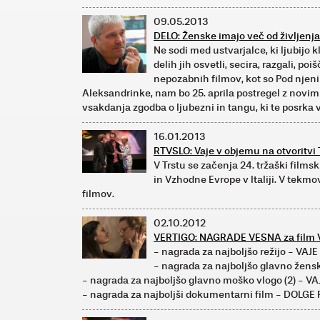
09.05.2013
DELO: Ženske imajo več od življenja
Ne sodi med ustvarjalce, ki ljubijo k
delih jih osvetli, secira, razgali, p
nepozabnih filmov, kot so Pod njen
Aleksandrinke, nam bo 25. aprila postregel z novi
vsakdanja zgodba o ljubezni in tangu, ki te posrka 
16.01.2013
RTVSLO: Vaje v objemu na otvoritvi 
V Trstu se začenja 24. tržaški filmsk
in Vzhodne Evrope v Italiji. V tek
filmov.
02.10.2012
VERTIGO: NAGRADE VESNA za film 
- nagrada za najboljšo režijo - VA
- nagrada za najboljšo glavno žens
- nagrada za najboljšo glavno moško vlogo (2) - VA
- nagrada za najboljši dokumentarni film - DOLGE