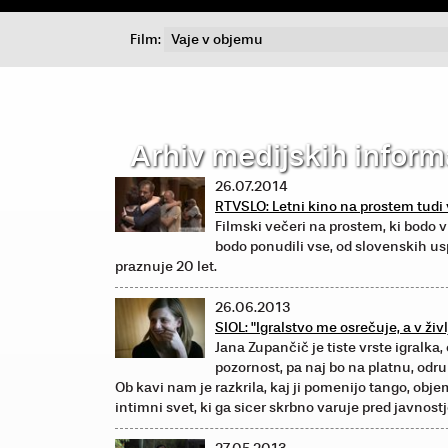
Film:
Arhiv medijskih inform
26.07.2014
RTVSLO: Letni kino na prostem tudi 
Filmski večeri na prostem, ki bodo v
bodo ponudili vse, od slovenskih us
praznuje 20 let.
26.06.2013
SIOL: "Igralstvo me osrečuje, a v živ
Jana Zupančič je tiste vrste igralka
pozornost, pa naj bo na platnu, odru a
Ob kavi nam je razkrila, kaj ji pomenijo tango, objem
intimni svet, ki ga sicer skrbno varuje pred javnostj